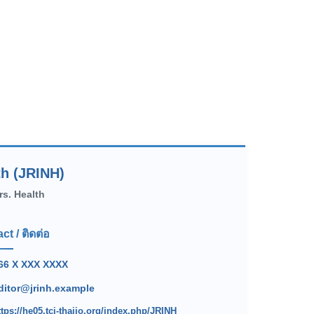
th (JRINH)
rs. Health
ct / ติดต่อ
66 X XXX XXXX
ditor@jrinh.example
ttps://he05.tci-thaijo.org/index.php/JRINH