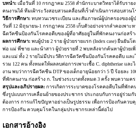
บทนำ:
เมื่อวันที่ 10 กรกฎาคม 2558 สำนักระบาดวิทยาได้รับรายง
คนงานได้ ทีมเฝ้าระวังสอบสวนเคลื่อนที่เร็วดำเนินการสอบสว
วิธีการศึกษา:
ทบทวนเวชระเบียน และสัมภาษณ์ผู้ปกครองของผู้ป่วย ค้
วันที่ 12 มิถุนายน-1 กรกฎาคม 2558 เก็บตัวอย่างจากลำคอเพาะ
ฉีดวัคซีนป้องกันโรคคอตีบของผู้ที่อาศัยอยู่ในที่พักคนงานก่อสร้าง
ผลการศึกษา:
พบผู้ป่วย 2 ราย ผู้ป่วยรายแรก (Index case) ยืนยั
พ่อ แม่ พี่ชาย และน้าสาว ผู้ป่วยรายที่ 2 พบหลังจากค้นหาผู้ป่วยเ
และแม่ ทั้ง 2 รายไม่มีประวัติการฉีดวัคซีนป้องกันโรคคอตีบ และไม
รวม 122 คน ทั้งหมดให้ผลลบต่อการเพาะเชื้อ C. diphtheriae และ
งาน พบว่าการฉีดวัคชีน DTP ของเด็กอายุน้อยกว่า 5 ปี ร้อยละ 100 
ที่พักคนงาน ก่อสร้าง ก. ในช่วงระบาดทั้งหมด 3 ครั้ง พบความ
สรุปและอภิปรายผล:
การเกิดการระบาดของโรคคอตีบในที่พักคน
ซึ่งรูปแบบการเคลื่อนย้ายของประชากร ประกอบกับการอยู่ร่วมกั
ต้องการ การแก้ไขปัญหาอย่างเป็นรูปธรรม เพื่อการป้องกันควบคุม
การป้องกัน ควบคุมโรคในกลุ่มประชากรเหล่านี้ต่อไป
เอกสารอ้างอิง