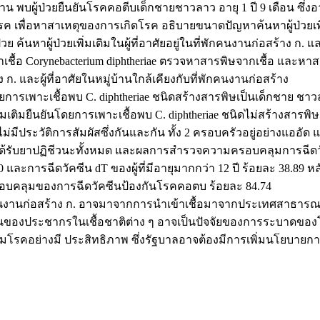
าน พบผู้ป่วยยืนยันโรคคอตีบเด็กชายชาวลาว อายุ 1 ปี 9 เดือน ซึ่
นโรค เพื่อหาสาเหตุของการเกิดโรค อธิบายขนาดปัญหาค้นหาผู้ป่
นหาผู้ป่วยเพิ่มเติมในผู้ที่อาศัยอยู่ในที่พักคนงานก่อสร้าง ก. และ
หาเชื้อ Corynebacterium diphtheriae ตรวจหาสารพิษจากเชื้อ แล
 ก. และผู้ที่อาศัยในหมู่บ้านใกล้เคียงกับที่พักคนงานก่อสร้าง
นโดยการเพาะเชื้อพบ C. diphtheriae ชนิดสร้างสารพิษเป็นเด็กชาย ชา
พิ่มเติมยืนยันโดยการเพาะเชื้อพบ C. diphtheriae ชนิดไม่สร้างสารพิ
่มีประวัติการสัมผัสซึ่งกันและกัน ทั้ง 2 ครอบครัวอยู่อย่างแออัด 
ได้รับยาปฏิชีวนะทั้งหมด และผลการสำรวจความครอบคลุมการฉีดวัคซี
และการฉีดวัคซีน dT ของผู้ที่มีอายุมากกว่า 12 ปี ร้อยละ 38.89 หลั
ครอบคลุมของการฉีดวัคซีนป้องกันโรคคอตบ ร้อยละ 84.74
งานก่อสร้าง ก. อาจมาจากการนำเข้าเชื้อมาจากประเทศสาธารณร
นของประชากรในเชื้อชาติต่าง ๆ อาจเป็นปัจจัยของการระบาดของโรค
โรคอย่างมี ประสิทธิภาพ ซึ่งรัฐบาลอาจต้องมีการเพิ่มนโยบายการเ