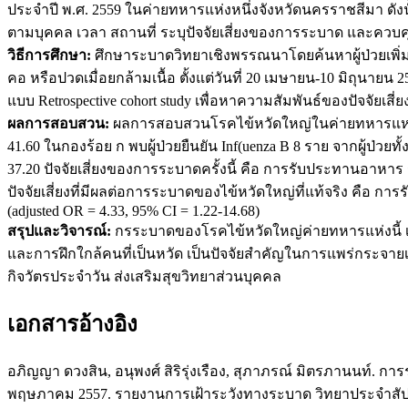
ประจำปี พ.ศ. 2559 ในค่ายทหารแห่งหนึ่งจังหวัดนครราชสีมา ดังน
ตามบุคคล เวลา สถานที่ ระบุปัจจัยเสี่ยงของการระบาด และควบคุ
วิธีการศึกษา:
ศึกษาระบาดวิทยาเชิงพรรณนาโดยค้นหาผู้ป่วยเพิ่ม
คอ หรือปวดเมื่อยกล้ามเนื้อ ตั้งแต่วันที่ 20 เมษายน-10 มิถุน
แบบ Retrospective cohort study เพื่อหาความสัมพันธ์ของปัจจัยเสี่ย
ผลการสอบสวน:
ผลการสอบสวนโรคไข้หวัดใหญ่ในค่ายทหารแห่งนี้พ
41.60 ในกองร้อย ก พบผู้ป่วยยืนยัน Inf(uenza B 8 ราย จากผู้ป่วย
37.20 ปัจจัยเสี่ยงของการระบาดครั้งนี้ คือ การรับประทานอาหาร
ปัจจัยเสี่ยงที่มีผลต่อการระบาดของไข้หวัดใหญ่ที่แท้จริง คือ ก
(adjusted OR = 4.33, 95% CI = 1.22-14.68)
สรุปและวิจารณ์:
กรระบาดของโรคไข้หวัดใหญ่ค่ายทหารแห่งนี้ เก
และการฝึกใกล้คนที่เป็นหวัด เป็นปัจจัยสำคัญในการแพร่กระจายเ
กิจวัตรประจำวัน ส่งเสริมสุขวิทยาส่วนบุคคล
เอกสารอ้างอิง
อภิญญา ดวงสิน, อนุพงศ์ สิริรุ่งเรือง, สุภาภรณ์ มิตรภานนท์. 
พฤษภาคม 2557. รายงานการเฝ้าระวังทางระบาด วิทยาประจำสัปดา