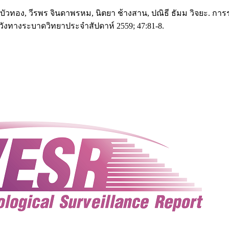
 โรม บัวทอง, วีรพร จินดาพรหม, นิตยา ช้างสาน, ปณิธี ธัมม วิจย
ะวังทางระบาดวิทยาประจำสัปดาห์ 2559; 47:81-8.