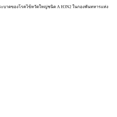
ะ. การระบาดของโรคไข้หวัดใหญ่ชนิด A H3N2 ในกองพันทหารแห่ง