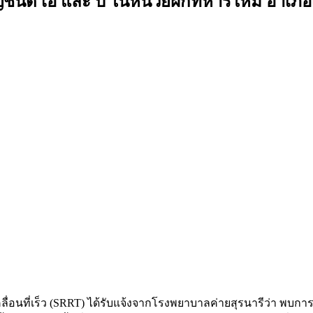
ด เอ และ บี ในหน่วยฝึกทหารใหม่ อำเภอเม
 เคลื่อนที่เร็ว (SRRT) ได้รับแจ้งจากโรงพยาบาลค่ายสุรนารีว่า