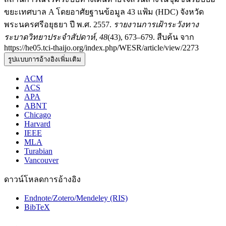
ขยะเทศบาล A โดยอาศัยฐานข้อมูล 43 แฟ้ม (HDC) จังหวัด
พระนครศรีอยุธยา ปี พ.ศ. 2557.
รายงานการเฝ้าระวังทาง
ระบาดวิทยาประจำสัปดาห์
,
48
(43), 673–679. สืบค้น จาก
https://he05.tci-thaijo.org/index.php/WESR/article/view/2273
รูปแบบการอ้างอิงเพิ่มเติม
ACM
ACS
APA
ABNT
Chicago
Harvard
IEEE
MLA
Turabian
Vancouver
ดาวน์โหลดการอ้างอิง
Endnote/Zotero/Mendeley (RIS)
BibTeX