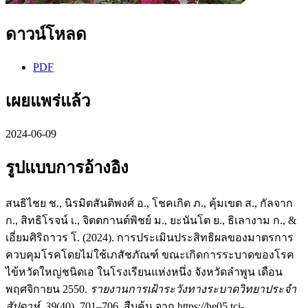
ดาวน์โหลด
PDF
เผยแพร่แล้ว
2024-06-09
รูปแบบการอ้างอิง
สนธิไชย ช., นิรมิตสันติพงศ์ อ., โชคเกิด ภ., คุ้มเขต ส., กัลจาก
ก., สิทธิโรจน์ เ., จิตตกานต์พิชย์ ม., ยะนันโต ย., ธิเลางาม ก., &
เอี่ยมศิริถาวร โ. (2024). การประเมินประสิทธิผลของมาตรการ
ควบคุมโรคโดยไม่ใช้เภสัชภัณฑ์ ขณะเกิดการระบาดของโรค
ไข้หวัดใหญ่ชนิดเอ ในโรงเรียนแห่งหนึ่ง จังหวัดลำพูน เดือน
พฤศจิกายน 2550.
รายงานการเฝ้าระวังทางระบาดวิทยาประจำ
สัปดาห์
,
39
(40), 701–706. สืบค้น จาก https://he05.tci-