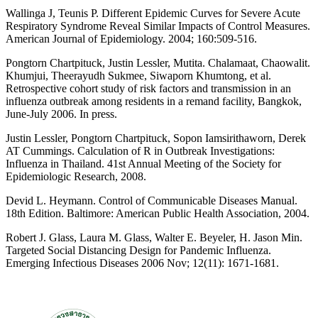
Wallinga J, Teunis P. Different Epidemic Curves for Severe Acute
Respiratory Syndrome Reveal Similar Impacts of Control Measures.
American Journal of Epidemiology. 2004; 160:509-516.
Pongtorn Chartpituck, Justin Lessler, Mutita. Chalamaat, Chaowalit.
Khumjui, Theerayudh Sukmee, Siwaporn Khumtong, et al.
Retrospective cohort study of risk factors and transmission in an
influenza outbreak among residents in a remand facility, Bangkok,
June-July 2006. In press.
Justin Lessler, Pongtorn Chartpituck, Sopon Iamsirithaworn, Derek
AT Cummings. Calculation of R in Outbreak Investigations:
Influenza in Thailand. 41st Annual Meeting of the Society for
Epidemiologic Research, 2008.
Devid L. Heymann. Control of Communicable Diseases Manual.
18th Edition. Baltimore: American Public Health Association, 2004.
Robert J. Glass, Laura M. Glass, Walter E. Beyeler, H. Jason Min.
Targeted Social Distancing Design for Pandemic Influenza.
Emerging Infectious Diseases 2006 Nov; 12(11): 1671-1681.