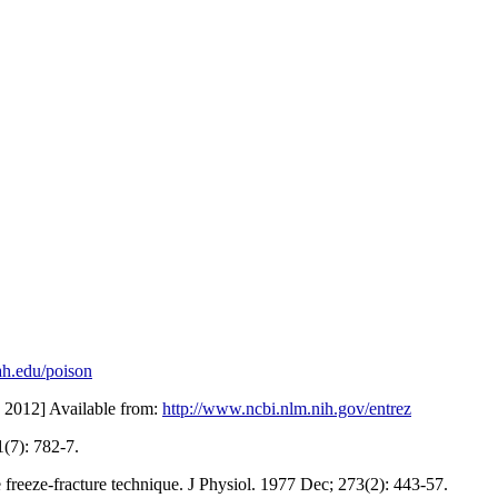
tah.edu/poison
n 2012] Available from:
http://www.ncbi.nlm.nih.gov/entrez
(7): 782-7.
reeze-fracture technique. J Physiol. 1977 Dec; 273(2): 443-57.