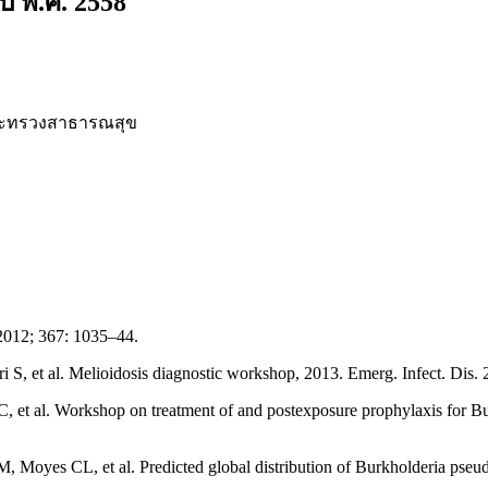
 พ.ศ. 2558
ระทรวงสาธารณสุข
 2012; 367: 1035–44.
, et al. Melioidosis diagnostic workshop, 2013. Emerg. Infect. Dis. 
t al. Workshop on treatment of and postexposure prophylaxis for Burk
Moyes CL, et al. Predicted global distribution of Burkholderia pseud