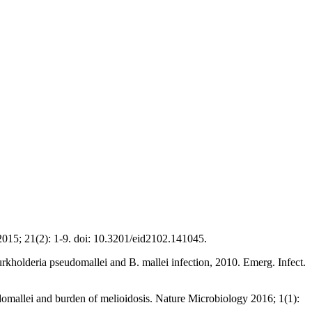
2015; 21(2): 1-9. doi: 10.3201/eid2102.141045.
holderia pseudomallei and B. mallei infection, 2010. Emerg. Infect.
omallei and burden of melioidosis. Nature Microbiology 2016; 1(1):