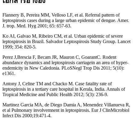
เอกสารอ้างอิง
Flannery B, Pereira MM, Velloso LF, et al. Referral pattern of
leptospirosis cases during a large urban epidemic of dengue. Amer.
J. trop. Med. Hyg 2001; 65: 657-63.
Ko AI, Galvao M, Ribeiro CM, et al. Urban epidemic of severe
leptospirosis in Brazil. Salvador Leptospirosis Study Group. Lancet
1999; 354: 820-5.
Perez J,Brescia F, Becam JR, Mauron C, GoarantC. Rodent
abundance dynamics and leptospirosis carriagein an area of hyper-
endemicity in New Caledonia. PLoSNegl Trop Dis 2011; 5(10):
e1361.
Antony J, Celine TM and Chacko M. Case fatality rate of
leptospirosis in a tertiary care hospital in Kerala, India. Annals of
Tropical Medicine and Public Health 2012; 5(3): 236-9.
Martinez Garcia MA, de Diego Damia A, Menendez Villanueva R,
et al Pulmonary involvemnent in leptospirosis. Eur J ClinMicrobiol
Infect Dis 2000;19:471-4.