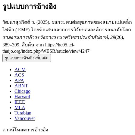
รูปแบบการอ้างอิง
วัฒนาสุรกิตต์ ว. (2025). ผลกระทบต่อสุขภาพของสนามแม่เหล็ก
ไฟฟ้า ( EMF) โดยข้อเสนอจากการวิจัยขององค์การอนามัยโลก.
รายงานการเฝ้าระวังทางระบาดวิทยาประจำสัปดาห์
,
29
(26),
389–399. สืบค้น จาก https://he05.tci-
thaijo.org/index.php/WESR/article/view/4247
รูปแบบการอ้างอิงเพิ่มเติม
ACM
ACS
APA
ABNT
Chicago
Harvard
IEEE
MLA
Turabian
Vancouver
ดาวน์โหลดการอ้างอิง