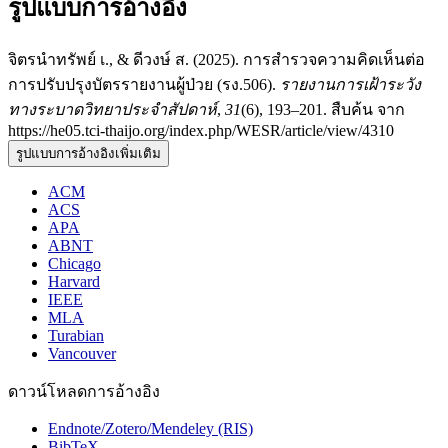
รูปแบบการอ้างอิง
จิตรนำทรัพย์ เ., & ดีวงษ์ ส. (2025). การสำรวจความคิดเห็นต่อ
การปรับปรุงบัตรรายงานผู้ป่วย (รง.506).
รายงานการเฝ้าระวัง
ทางระบาดวิทยาประจำสัปดาห์
,
31
(6), 193–201. สืบค้น จาก
https://he05.tci-thaijo.org/index.php/WESR/article/view/4310
รูปแบบการอ้างอิงเพิ่มเติม
ACM
ACS
APA
ABNT
Chicago
Harvard
IEEE
MLA
Turabian
Vancouver
ดาวน์โหลดการอ้างอิง
Endnote/Zotero/Mendeley (RIS)
BibTeX