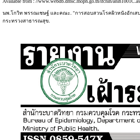
Available from : //www.webdb.dmsc.moph.go.th/ifcnih/anih1001C.as
นพ.โกวิท พรรณเชษฐ์ และคณะ. "การสอบสวนโรคผิวหนังอักเสบ
กระทรวงสาธารณสุข.