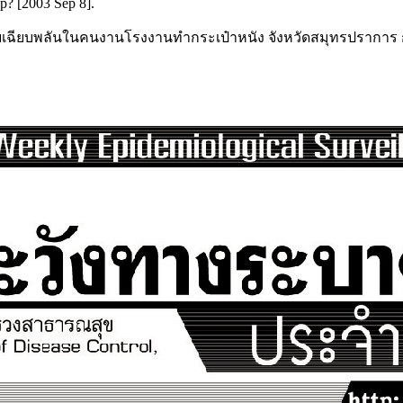
p? [2003 Sep 8].
เฉียบพลันในคนงานโรงงานทำกระเป๋าหนัง จังหวัดสมุทรปราการ