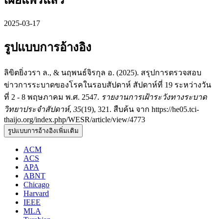
เผยแพร่แล้ว
2025-03-17
รูปแบบการอ้างอิง
ลิขิตยิ่งวรา ล., & นฤพนธ์จิรกุล อ. (2025). สรุปการตรวจสอบ
ข่าวการระบาดของโรคในรอบสัปดาห์ สัปดาห์ที่ 19 ระหว่างวัน
ที่ 2 - 8 พฤษภาคม พ.ศ. 2547.
รายงานการเฝ้าระวังทางระบาด
วิทยาประจำสัปดาห์
,
35
(19), 321. สืบค้น จาก https://he05.tci-
thaijo.org/index.php/WESR/article/view/4773
รูปแบบการอ้างอิงเพิ่มเติม
ACM
ACS
APA
ABNT
Chicago
Harvard
IEEE
MLA