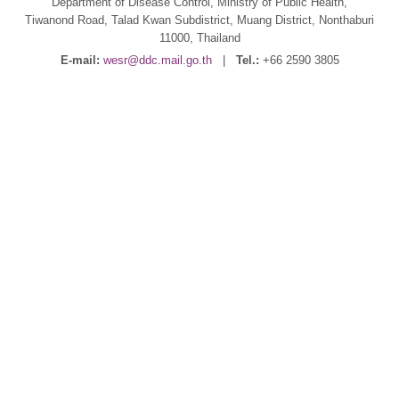
Department of Disease Control, Ministry of Public Health,
Tiwanond Road, Talad Kwan Subdistrict, Muang District, Nonthaburi
11000, Thailand
E-mail:
wesr@ddc.mail.go.th
|
Tel.:
+66 2590 3805