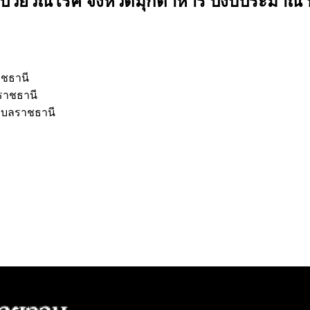
่วยวัณโรค จังหวัดมุกดาหาร ปีงบประมาณ พ
าชธานี
ลราชธานี
อุบลราชธานี