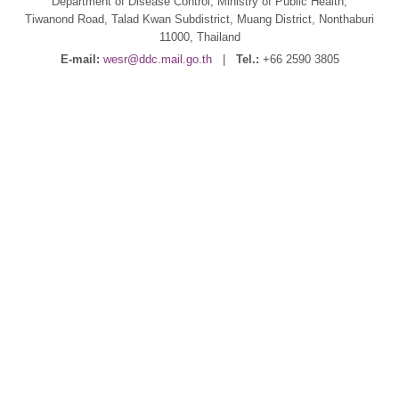
Department of Disease Control, Ministry of Public Health,
Tiwanond Road, Talad Kwan Subdistrict, Muang District, Nonthaburi
11000, Thailand
E-mail:
wesr@ddc.mail.go.th
|
Tel.:
+66 2590 3805