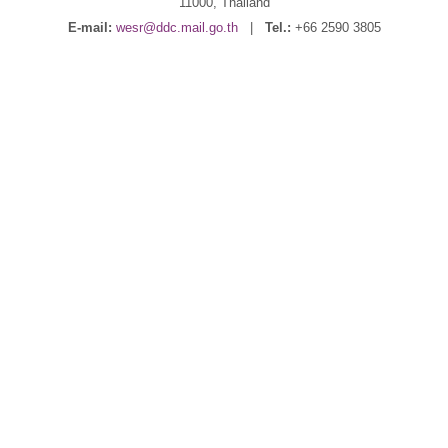
11000, Thailand
E-mail:
wesr@ddc.mail.go.th
|
Tel.:
+66 2590 3805