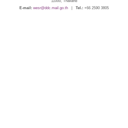
11000, Thailand
E-mail:
wesr@ddc.mail.go.th
|
Tel.:
+66 2590 3805