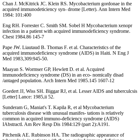
Chan J. McKitrick JC. Klein RS. Mycobacterium gordonae in the
acquired immunodeticiency syn- drome [Letter). Ann Intern Med
1984: 101:400
Eng RH. Forrester C. Smith SM. Sobel H Mycobacterium xenopr
infection in a patient with acquired immunodeficiency syndrome.
Chest 1984.86 145-7
Pape JW. Liautaud B. Thomas F. et al. Characteristics of the
acquired immunodeficiency syndrome (AIDS) in Haiti. N Eng J
Med 1983,309:945-50.
Maayan S. Wormser GP, Hewlett D. et al. Acquired
immunodeficiency syndrome (DS) in an eco- nomically disad
/antaged population. Arch Intern Med 1985.145 1607-12
Goedert JJ, Wiss SH. Biggar RJ, et al. Lesser AIDS and tuberculcsis
[Letter] Lance: 1985,ii 52.
Sunderam G, Maniat's T. Kapila R, et al Mycobacterium
tuberculosis disease with unusual manifes- tations is relatively
common in acquired immuno-deficiency syndrome (AIDS)
IAbstractl. Am Rev Resp Dis 1984:129 (part 2):A191.
Pitchenik AE. Rubinson HA. The radiographic appearance of