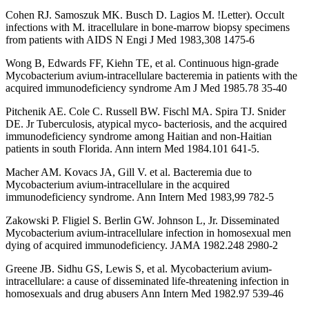
Cohen RJ. Samoszuk MK. Busch D. Lagios M. !Letter). Occult
infections with M. itracellulare in bone-marrow biopsy specimens
from patients with AIDS N Engi J Med 1983,308 1475-6
Wong B, Edwards FF, Kiehn TE, et al. Continuous hign-grade
Mycobacterium avium-intracellulare bacteremia in patients with the
acquired immunodeficiency syndrome Am J Med 1985.78 35-40
Pitchenik AE. Cole C. Russell BW. Fischl MA. Spira TJ. Snider
DE. Jr Tuberculosis, atypical myco- bacteriosis, and the acquired
immunodeficiency syndrome among Haitian and non-Haitian
patients in south Florida. Ann intern Med 1984.101 641-5.
Macher AM. Kovacs JA, Gill V. et al. Bacteremia due to
Mycobacterium avium-intracellulare in the acquired
immunodeficiency syndrome. Ann Intern Med 1983,99 782-5
Zakowski P. Fligiel S. Berlin GW. Johnson L, Jr. Disseminated
Mycobacterium avium-intracellulare infection in homosexual men
dying of acquired immunodeficiency. JAMA 1982.248 2980-2
Greene JB. Sidhu GS, Lewis S, et al. Mycobacterium avium-
intracellulare: a cause of disseminated life-threatening infection in
homosexuals and drug abusers Ann Intern Med 1982.97 539-46