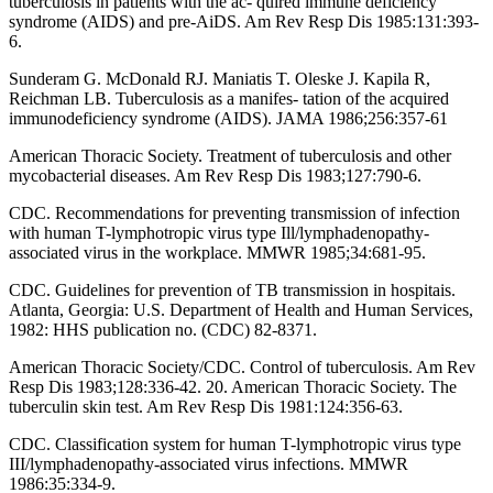
tuberculosis in patients with the ac- quired immune deficiency
syndrome (AIDS) and pre-AiDS. Am Rev Resp Dis 1985:131:393-
6.
Sunderam G. McDonald RJ. Maniatis T. Oleske J. Kapila R,
Reichman LB. Tuberculosis as a manifes- tation of the acquired
immunodeficiency syndrome (AIDS). JAMA 1986;256:357-61
American Thoracic Society. Treatment of tuberculosis and other
mycobacterial diseases. Am Rev Resp Dis 1983;127:790-6.
CDC. Recommendations for preventing transmission of infection
with human T-lymphotropic virus type Ill/lymphadenopathy-
associated virus in the workplace. MMWR 1985;34:681-95.
CDC. Guidelines for prevention of TB transmission in hospitais.
Atlanta, Georgia: U.S. Department of Health and Human Services,
1982: HHS publication no. (CDC) 82-8371.
American Thoracic Society/CDC. Control of tuberculosis. Am Rev
Resp Dis 1983;128:336-42. 20. American Thoracic Society. The
tuberculin skin test. Am Rev Resp Dis 1981:124:356-63.
CDC. Classification system for human T-lymphotropic virus type
III/lymphadenopathy-associated virus infections. MMWR
1986:35:334-9.