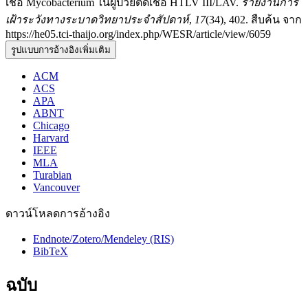
เชื้อ Mycobacterium ในผู้ป่วยติดเชื้อ HTLV III/LAV.
รายงานการ
เฝ้าระวังทางระบาดวิทยาประจำสัปดาห์
,
17
(34), 402. สืบค้น จาก
https://he05.tci-thaijo.org/index.php/WESR/article/view/6059
รูปแบบการอ้างอิงเพิ่มเติม
ACM
ACS
APA
ABNT
Chicago
Harvard
IEEE
MLA
Turabian
Vancouver
ดาวน์โหลดการอ้างอิง
Endnote/Zotero/Mendeley (RIS)
BibTeX
ฉบับ