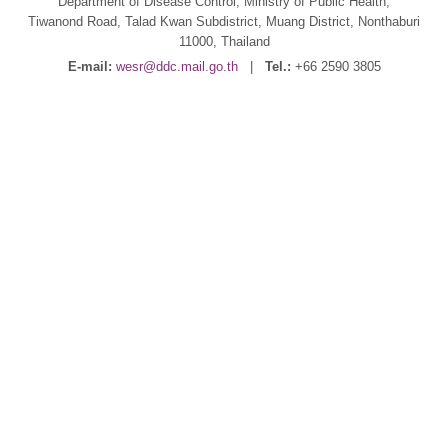
Department of Disease Control, Ministry of Public Health,
Tiwanond Road, Talad Kwan Subdistrict, Muang District, Nonthaburi
11000, Thailand
E-mail:
wesr@ddc.mail.go.th
|
Tel.:
+66 2590 3805