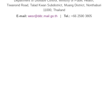
Department of Disease Control, Ministry of Public Health,
Tiwanond Road, Talad Kwan Subdistrict, Muang District, Nonthaburi
11000, Thailand
E-mail:
wesr@ddc.mail.go.th
|
Tel.:
+66 2590 3805