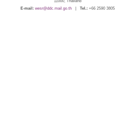
11000, Thailand
E-mail:
wesr@ddc.mail.go.th
|
Tel.:
+66 2590 3805