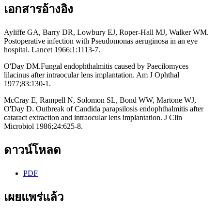
เอกสารอ้างอิง
Ayliffe GA, Barry DR, Lowbury EJ, Roper-Hall MJ, Walker WM.
Postoperative infection with Pseudomonas aeruginosa in an eye
hospital. Lancet 1966;1:1113-7.
O'Day DM.Fungal endophthalmitis caused by Paecilomyces
lilacinus after intraocular lens implantation. Am J Ophthal
1977;83:130-1.
McCray E, Rampell N, Solomon SL, Bond WW, Martone WJ,
O'Day D. Outbreak of Candida parapsilosis endophthalmitis after
cataract extraction and intraocular lens implantation. J Clin
Microbiol 1986;24:625-8.
ดาวน์โหลด
PDF
เผยแพร่แล้ว