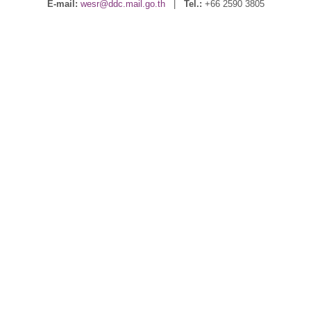
E-mail:
wesr@ddc.mail.go.th
|
Tel.:
+66 2590 3805