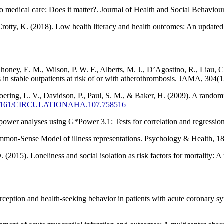
o medical care: Does it matter?. Journal of Health and Social Behaviou
rotty, K. (2018). Low health literacy and health outcomes: An updated 
ney, E. M., Wilson, P. W. F., Alberts, M. J., D’Agostino, R., Liau, C.-S
s in stable outpatients at risk of or with atherothrombosis. JAMA, 304
ing, L. V., Davidson, P., Paul, S. M., & Baker, H. (2009). A randomized
/10.1161/CIRCULATIONAHA.107.758516
al power analyses using G*Power 3.1: Tests for correlation and regress
Common-Sense Model of illness representations. Psychology & Health, 1
. (2015). Loneliness and social isolation as risk factors for mortality: 
rception and health-seeking behavior in patients with acute coronary 