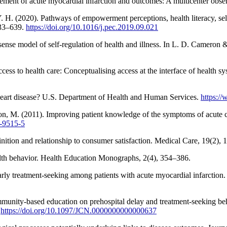
gement of acute myocardial infarction and outcomes: A multicenter obse
Y. H. (2020). Pathways of empowerment perceptions, health literacy, self
633–639.
https://doi.org/10.1016/j.pec.2019.09.021
nse model of self-regulation of health and illness. In L. D. Cameron & 
ccess to health care: Conceptualising access at the interface of health s
 heart disease? U.S. Department of Health and Human Services.
https://
on, M. (2011). Improving patient knowledge of the symptoms of acute c
3-9515-5
ition and relationship to consumer satisfaction. Medical Care, 19(2),
alth behavior. Health Education Monographs, 2(4), 354–386.
arly treatment-seeking among patients with acute myocardial infarction
mmunity-based education on prehospital delay and treatment-seeking beha
.
https://doi.org/10.1097/JCN.0000000000000637