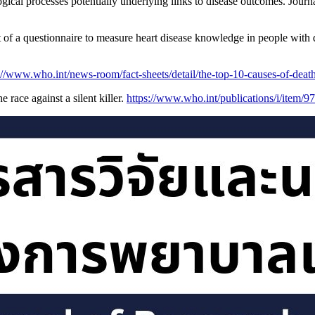
gical processes potentially underlying links to disease outcomes. Jour
of a questionnaire to measure heart disease knowledge in people with 
://www.who.int/news-room/fact-sheets/detail/the-top-10-causes-of-deat
race against a silent killer.
https://www.who.int/publications/i/item