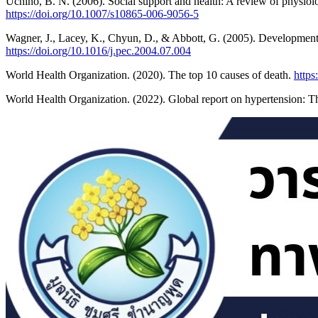
Uchino, B. N. (2006). Social support and health: A review of physiolo
https://doi.org/10.1007/s10865-006-9056-5
Wagner, J., Lacey, K., Chyun, D., & Abbott, G. (2005). Development 
https://doi.org/10.1016/j.pec.2004.07.004
World Health Organization. (2020). The top 10 causes of death.
https
World Health Organization. (2022). Global report on hypertension: The 