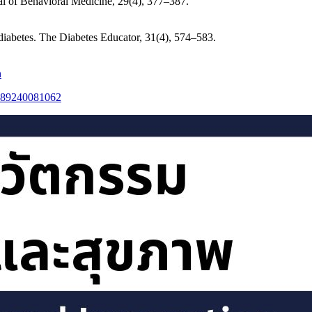
nal of Behavioral Medicine, 29(4), 377–387.
diabetes. The Diabetes Educator, 31(4), 574–583.
h
/9789240081062