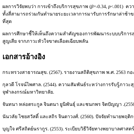
ผลการวิจัยพบว่า การเข้าถึงบริการสุขภาพ (
β
=-0.34,
p
<.001) ความ
ทั้งสี่สามารถร่วมกันทำนายระยะเวลาการมารับการรักษาล่าช้าของผ
ที่สุด
ผลการศึกษาชี้ให้เห็นถึงความสำคัญของการพัฒนาระบบบริการสุขภ
สูญเสีย จากภาวะหัวใจขาดเลือดเฉียบพลัน
เอกสารอ้างอิง
กระทรวงสาธารณสุข. (2567). รายงานสถิติสุขภาพ พ.ศ. 2563 ก
กุลวดี โรจน์ไพศาล. (2544). ความสัมพันธ์ระหว่างการรับรู้ภ
จุฬาลงกรณ์มหาวิทยาลัย.
จันทนา หล่อตระกูล จินตนา ยูนิพันธุ์ และชนกพร จิตปัญญา .(255
นันวลัย ไชยสวัสดิ์ และสถิร จินดาวงศ์. (2560). ปัจจัยทำนายพ
บุญใจ ศรีสถิตย์นรากูร. (2553). ระเบียบวิธีวิจัยทางพยาบาลศาสตร์. พ