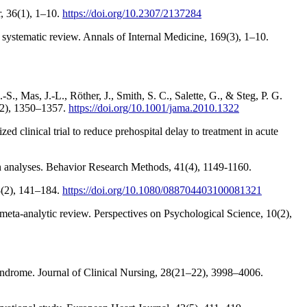
r, 36(1), 1–10.
https://doi.org/10.2307/2137284
systematic review. Annals of Internal Medicine, 169(3), 1–10.
., Mas, J.-L., Röther, J., Smith, S. C., Salette, G., & Steg, P. G.
(12), 1350–1357.
https://doi.org/10.1001/jama.2010.1322
 clinical trial to reduce prehospital delay to treatment in acute
ion analyses. Behavior Research Methods, 41(4), 1149-1160.
8(2), 141–184.
https://doi.org/10.1080/088704403100081321
A meta-analytic review. Perspectives on Psychological Science, 10(2),
syndrome. Journal of Clinical Nursing, 28(21–22), 3998–4006.