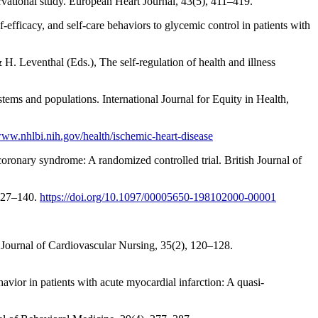
rvational study. European Heart Journal, 43(5), 411–419.
-efficacy, and self-care behaviors to glycemic control in patients with
H. Leventhal (Eds.), The self-regulation of health and illness
ystems and populations. International Journal for Equity in Health,
www.nhlbi.nih.gov/health/ischemic-heart-disease
oronary syndrome: A randomized controlled trial. British Journal of
 127–140.
https://doi.org/10.1097/00005650-198102000-00001
. Journal of Cardiovascular Nursing, 35(2), 120–128.
vior in patients with acute myocardial infarction: A quasi-