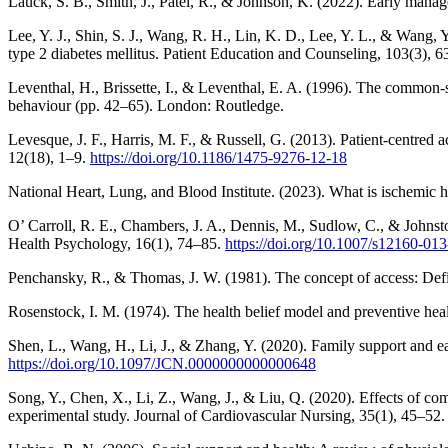
Lauck, S. B., Smith, J., Patel, R., & Johnson, K. (2022). Early mana
Lee, Y. J., Shin, S. J., Wang, R. H., Lin, K. D., Lee, Y. L., & Wang, 
type 2 diabetes mellitus. Patient Education and Counseling, 103(3), 
Leventhal, H., Brissette, I., & Leventhal, E. A. (1996). The common-se
behaviour (pp. 42–65). London: Routledge.
Levesque, J. F., Harris, M. F., & Russell, G. (2013). Patient-centred a
12(18), 1–9.
https://doi.org/10.1186/1475-9276-12-18
National Heart, Lung, and Blood Institute. (2023). What is ischemic
O’ Carroll, R. E., Chambers, J. A., Dennis, M., Sudlow, C., & Johnst
Health Psychology, 16(1), 74–85.
https://doi.org/10.1007/s12160-01
Penchansky, R., & Thomas, J. W. (1981). The concept of access: Defin
Rosenstock, I. M. (1974). The health belief model and preventive he
Shen, L., Wang, H., Li, J., & Zhang, Y. (2020). Family support and e
https://doi.org/10.1097/JCN.0000000000000648
Song, Y., Chen, X., Li, Z., Wang, J., & Liu, Q. (2020). Effects of co
experimental study. Journal of Cardiovascular Nursing, 35(1), 45–52