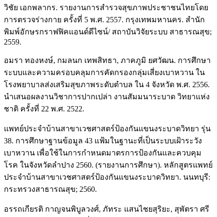
วิชัย เอกพลากร. รายงานการสำรวจสุขภาพประชาชนไทยโดย
การตรวจร่างกาย ครั้งที่ 5 พ.ศ. 2557. กรุงเทพมหานคร. สำนัก
พิมพ์อักษรกราฟฟิคแอนด์ดีไซน์/ สถาบันวิจัยระบบ สาธารณสุข;
2559.
อมรา ทองหงษ์, กมลนก เทพสิทธา, ภาคภูมิ ยศวัฒน. การศึกษา
ระบบและความครอบคลุมการคัดกรองกลุ่มเสี่ยงเบาหวาน ใน
โรงพยาบาลส่งเสริมสุขภาพระดับตำบล ใน 4 จังหวัด พ.ศ. 2556.
นำเสนอผลงานวิชาการปากเปล่า งานสัมมนาระบาด วิทยาแห่ง
ชาติ ครั้งที่ 22 พ.ศ. 2522.
แพทย์ประจำบ้านสาขาเวชศาสตร์ป้องกันแขนงระบาดวิทยา รุ่น
38. การศึกษาฐานข้อมูล 43 แฟ้มในฐานะที่เป็นระบบเฝ้าระวัง
เบาหวาน เพื่อใช้ในการกำหนดมาตรการป้องกันและควบคุม
โรค ในจังหวัดลำปาง 2560. (รายงานการศึกษา). หลักสูตรแพทย์
ประจำบ้านสาขาเวชศาสตร์ป้องกันแขนงระบาดวิทยา. นนทบุรี:
กระทรวงสาธารณสุข; 2560.
อรรถเกียรติ กาญจนพิบูลวงศ์, ภัทระ แสนไชยสุริยะ, สุพัตรา ศรี