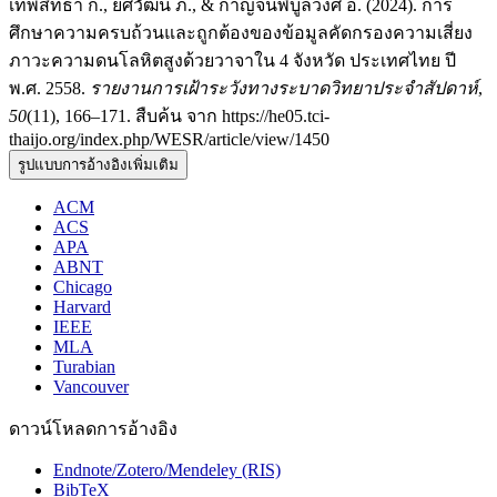
เทพสิทธา ก., ยศวัฒน์ ภ., & กาญจนพิบูลวงศ์ อ. (2024). การ
ศึกษาความครบถ้วนและถูกต้องของข้อมูลคัดกรองความเสี่ยง
ภาวะความดนโลหิตสูงด้วยวาจาใน 4 จังหวัด ประเทศไทย ปี
พ.ศ. 2558.
รายงานการเฝ้าระวังทางระบาดวิทยาประจำสัปดาห์
,
50
(11), 166–171. สืบค้น จาก https://he05.tci-
thaijo.org/index.php/WESR/article/view/1450
รูปแบบการอ้างอิงเพิ่มเติม
ACM
ACS
APA
ABNT
Chicago
Harvard
IEEE
MLA
Turabian
Vancouver
ดาวน์โหลดการอ้างอิง
Endnote/Zotero/Mendeley (RIS)
BibTeX