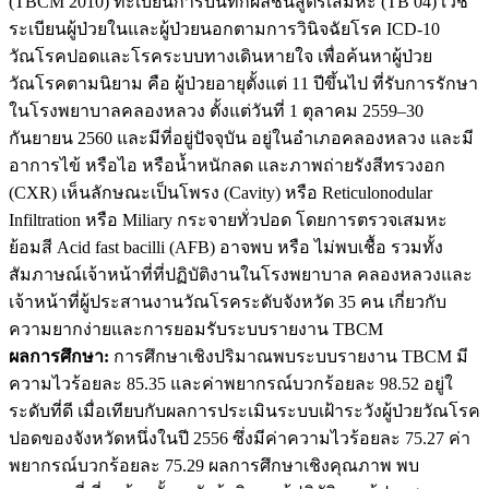
(TBCM 2010) ทะเบียนการบันทึกผลชันสูตรเสมหะ (TB 04) เวช
ระเบียนผู้ป่วยในและผู้ป่วยนอกตามการวินิจฉัยโรค ICD-10
วัณโรคปอดและโรคระบบทางเดินหายใจ เพื่อค้นหาผู้ป่วย
วัณโรคตามนิยาม คือ ผู้ป่วยอายุตั้งแต่ 11 ปีขึ้นไป ที่รับการรักษา
ในโรงพยาบาลคลองหลวง ตั้งแต่วันที่ 1 ตุลาคม 2559–30
กันยายน 2560 และมีที่อยู่ปัจจุบัน อยู่ในอําเภอคลองหลวง และมี
อาการไข้ หรือไอ หรือน้ำหนักลด และภาพถ่ายรังสีทรวงอก
(CXR) เห็นลักษณะเป็นโพรง (Cavity) หรือ Reticulonodular
Infiltration หรือ Miliary กระจายทั่วปอด โดยการตรวจเสมหะ
ย้อมสี Acid fast bacilli (AFB) อาจพบ หรือ ไม่พบเชื้อ รวมทั้ง
สัมภาษณ์เจ้าหน้าที่ที่ปฏิบัติงานในโรงพยาบาล คลองหลวงและ
เจ้าหน้าที่ผู้ประสานงานวัณโรคระดับจังหวัด 35 คน เกี่ยวกับ
ความยากง่ายและการยอมรับระบบรายงาน TBCM
ผลการศึกษา:
การศึกษาเชิงปริมาณพบระบบรายงาน TBCM มี
ความไวร้อยละ 85.35 และค่าพยากรณ์บวกร้อยละ 98.52 อยู่ใ
ระดับที่ดี เมื่อเทียบกับผลการประเมินระบบเฝ้าระวังผู้ป่วยวัณโรค
ปอดของจังหวัดหนึ่งในปี 2556 ซึ่งมีค่าความไวร้อยละ 75.27 ค่า
พยากรณ์บวกร้อยละ 75.29 ผลการศึกษาเชิงคุณภาพ พบ