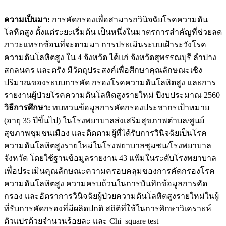
ความเป็นมา:
การคัดกรองเพื่อสามารถวินิจฉัยโรคความดัน
โลหิตสูง ตั้งแต่ระยะเริ่มต้น เป็นหนึ่งในมาตรการสำคัญที่ช่วยลด
ภาวะแทรกซ้อนที่จะตามมา การประเมินระบบเฝ้าระวังโรค
ความดันโลหิตสูง ใน 4 จังหวัด ได้แก่ จังหวัดสุพรรณบุรี ลําปาง
สกลนคร และตรัง มีวัตถุประสงค์เพื่อศึกษาคุณลักษณะเชิง
ปริมาณของระบบการคัด กรองโรคความดันโลหิตสูง และการ
รายงานผู้ป่วยโรคความดันโลหิตสูงรายใหม่ ปีงบประมาณ 2560
วิธีการศึกษา:
ทบทวนข้อมูลการคัดกรองประชากรเป้าหมาย
(อายุ 35 ปีขึ้นไป) ในโรงพยาบาลส่งเสริมสุขภาพตำบล/ศูนย์
สุขภาพชุมชนเมือง และติดตามผู้ที่ได้รับการวินิจฉัยเป็นโรค
ความดันโลหิตสูงรายใหม่ในโรงพยาบาลชุมชน/โรงพยาบาล
จังหวัด โดยใช้ฐานข้อมูลรายงาน 43 แฟ้มในระดับโรงพยาบาล
เพื่อประเมินคุณลักษณะความครอบคลุมของการคัดกรองโรค
ความดันโลหิตสูง ความครบถ้วนในการบันทึกข้อมูลการคัด
กรอง และอัตราการวินิจฉัยผู้ป่วยความดันโลหิตสูงรายใหม่ในผู้
ที่รับการคัดกรองที่มีผลิดปกติ สถิติที่ใช้ในการศึกษาวิเคราะห์
ตัวแปรด้วยจำนวนร้อยละ และ Chi–square test