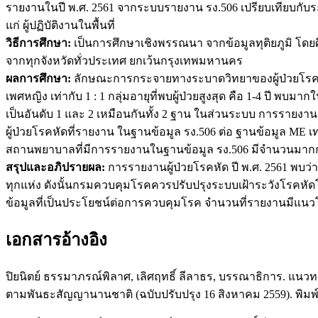
รายงานในปี พ.ศ. 2561 จากระบบรายงาน รง.506 เปรียบเทียบกั
แก่ ผู้ปฏิบัติงานในพื้นที่
วิธีการศึกษา:
เป็นการศึกษาเชิงพรรณนา จากข้อมูลทุติยภูมิ โด
จากทุกจังหวัดทั่วประเทศ ยกเว้นกรุงเทพมหานคร
ผลการศึกษา:
ลักษณะการกระจายทางระบาดวิทยาของผู้ป่วยโรคหั
เพศหญิง เท่ากับ 1 : 1 กลุ่มอายุที่พบผู้ป่วยสูงสุด คือ 1-4 ปี
เป็นอันดับ 1 และ 2 เหมือนกันทั้ง 2 ฐาน ในส่วนระบบ การรายงา
ผู้ป่วยโรคหัดที่รายงาน ในฐานข้อมูล รง.506 ต่อ ฐานข้อมูล ME เท
สถานพยาบาลที่มีการรายงานในฐานข้อมูล รง.506 มีจำนวนมากก
สรุปและอภิปรายผล:
การรายงานผู้ป่วยโรคหัด ปี พ.ศ. 2561 พบว
ทุกแห่ง ดังนั้นกรมควบคุมโรคควรปรับปรุงระบบเฝ้าระวังโรคหัดโ
ข้อมูลที่เป็นประโยชน์ต่อการควบคุมโรค จำนวนที่รายงานมีแนวโน
เอกสารอ้างอิง
ปิยนิตย์ ธรรมาภรณ์พิลาศ, เลิศฤทธิ์ ลีลาธร, บรรณาธิการ. แ
ตามพันธะสัญญานานชาติ (ฉบับปรับปรุง 16 สิงหาคม 2559). พิมพ์ค