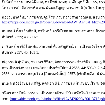
ปิยนิตย์ ธรรมาภรณ์พิลาศ, พรทิพย์ จอมพุก, เลิศฤทธิ์ ลีลาธร
โครงการกำจัดโรคหัด ตามพันธะสัญญานานาชาติ (ฉบับ ปรับปรุง วั
กองระบาดวิทยา กรมควบคุมโรค กระทรวงสาธารณสุข. สรุป รายงานการ
https://apps.doe.moph.go.th/boeeng/download/AW_Annual_Mix%20
สมเจตน์ ตั้งเจริญศิลป์, ดารินทร์ อารีย์โชคชัย. รายงานการเ
สัปดาห์ 2555; 43: 721-5.
ดารินทร์ อารีย์โชคชัย, สมเจตน์ ตั้งเจริญศิลป์. การเฝ้าระว
สัปดาห์ 2557; 45: 161-5.
ณัฐกานต์ อุ่นไพร, วรรณา วิจิตร, อัจฉราวรรณ ช้างพินิจ และ ภู ด
การเฝ้าระวังทางระบาดวิทยาประจำสัปดาห์ 2556; 44: 593-9. 7. น
2556. วารสารควบคุมโรค [อินเทอร์เน็ต]. 2557. [เข้าถึงเมื่อ 16 ธั
ธนพล หวังธีระประเสริฐ, สุคนธา ศิริ. การประเมินระบบเฝ้า ระว
วนิดา สายรัตน์. การประเมินระบบเฝ้าระวังโรคหัดใน โรงพยาบาลชุมช
จาก:
https://ddc.moph.go.th/uploads/files/1247420200420013713.pd