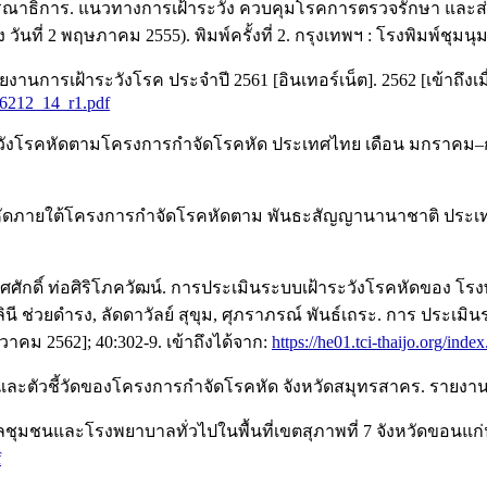
, บรรณาธิการ. แนวทางการเฝ้าระวัง ควบคุมโรคการตรวจรักษา และส่
นที่ 2 พฤษภาคม 2555). พิมพ์ครั้งที่ 2. กรุงเทพฯ : โรงพิมพ์ชุ
เฝ้าระวังโรค ประจำปี 2561 [อินเทอร์เน็ต]. 2562 [เข้าถึงเมื่อ
6212_14_r1.pdf
ฝ้าระวังโรคหัดตามโครงการกําจัดโรคหัด ประเทศไทย เดือน มกราค
ังโรค หัดภายใต้โครงการกําจัดโรคหัดตาม พันธะสัญญานานาชาติ ปร
ิศศักดิ์ ท่อศิริโภควัฒน์. การประเมินระบบเฝ้าระวังโรคหัดของ โรง
ลินี ช่วยดำรง, ลัดดาวัลย์ สุขุม, ศุภราภรณ์ พันธ์เถระ. การ ประ
นวาคม 2562]; 40:302-9. เข้าถึงได้จาก:
https://he01.tci-thaijo.org/in
ังและตัวชี้วัดของโครงการกําจัดโรคหัด จังหวัดสมุทรสาคร. รายงา
นและโรงพยาบาลทั่วไปในพื้นที่เขตสุภาพที่ 7 จังหวัดขอนแก่น [อินเ
f