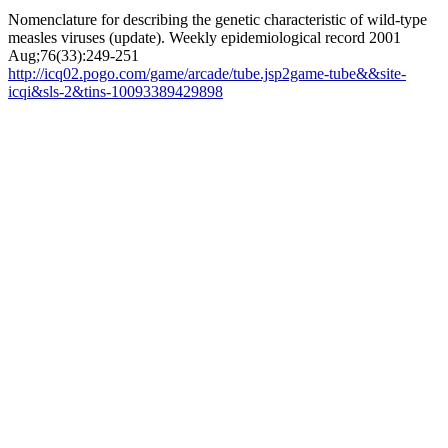
Nomenclature for describing the genetic characteristic of wild-type
measles viruses (update). Weekly epidemiological record 2001
Aug;76(33):249-251
http://icq02.pogo.com/game/arcade/tube.jsp2game-tube&&site-
icqi&sls-2&tins-10093389429898