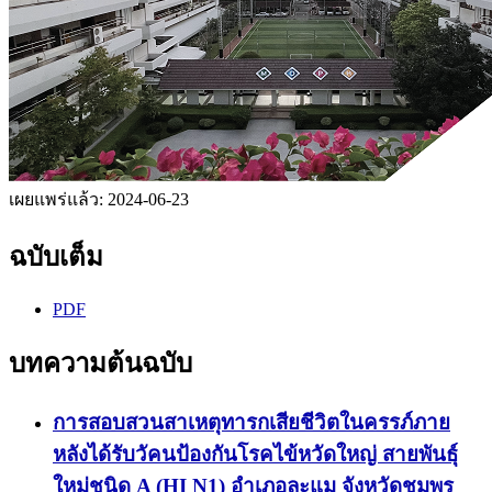
เผยแพร่แล้ว:
2024-06-23
ฉบับเต็ม
PDF
บทความต้นฉบับ
การสอบสวนสาเหตุทารกเสียชีวิตในครรภ์ภาย
หลังได้รับวัคนป้องกันโรคไข้หวัดใหญ่ สายพันธุ์
ใหม่ชนิด A (HI N1) อำเภอละแม จังหวัดชุมพร