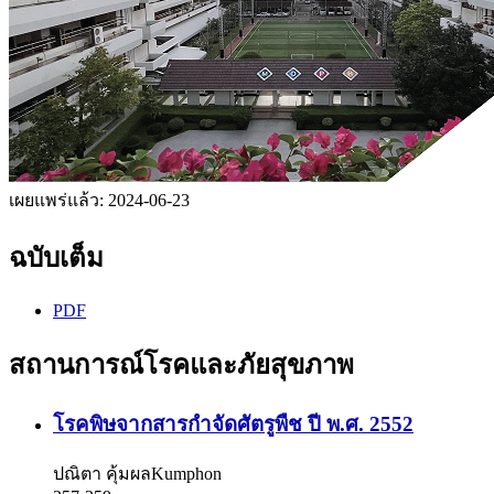
เผยแพร่แล้ว:
2024-06-23
ฉบับเต็ม
PDF
สถานการณ์โรคและภัยสุขภาพ
โรคพิษจากสารกำจัดศัตรูพืช ปี พ.ศ. 2552
ปณิตา คุ้มผลKumphon