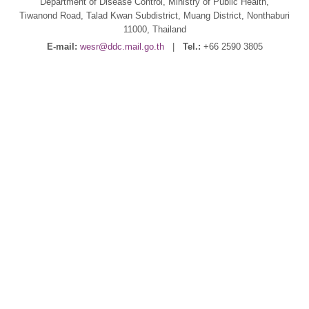
Department of Disease Control, Ministry of Public Health,
Tiwanond Road, Talad Kwan Subdistrict, Muang District, Nonthaburi
11000, Thailand
E-mail:
wesr@ddc.mail.go.th
|
Tel.:
+66 2590 3805