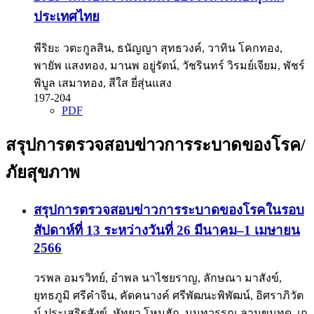
ประเทศไทย
พีริยะ วตะกูลสิน, ธนัญญา สุทธวงค์, วาทิน โคกทอง,
พายัพ แสงทอง, มานพ อยู่รัตน์, วัชรินทร์ วิรมย์เจียม, พัชร์
พิบูล เสมาทอง, สีใส ยี่สุ่นแสง
197-204
PDF
สรุปการตรวจสอบข่าวการระบาดของโรค/
ภัยสุขภาพ
สรุปการตรวจสอบข่าวการระบาดของโรคในรอบ
สัปดาห์ที่ 13 ระหว่างวันที่ 26 มีนาคม–1 เมษายน
2566
วรพล อมรวิทย์, อำพล นาไชยราญ, ลักษณา มาสังข์,
ยุทธภูมิ ศรีคำจีน, คัดคนางค์ ศรีพัฒนะพิพัฒน์, อิศราภิวัต
น์ ประเสริฐสังข์, หัทยา โหมฮัก, นนทวรรณ ลานขุนทด, เก