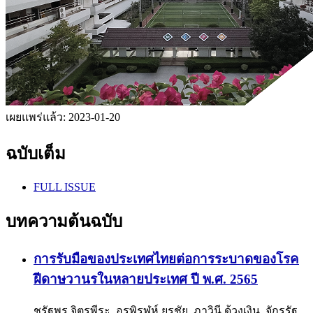
เผยแพร่แล้ว:
2023-01-20
ฉบับเต็ม
FULL ISSUE
บทความต้นฉบับ
การรับมือของประเทศไทยต่อการระบาดของโรค
ฝีดาษวานรในหลายประเทศ ปี พ.ศ. 2565
ชรัฐพร จิตรพีระ, อรพิรุฬห์ ยุรชัย, ภาวินี ด้วงเงิน, จักรรัฐ