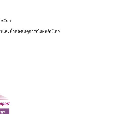
าชสีมา
และน้ำหลังเหตุการณ์แผ่นดินไหว