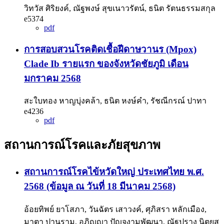
วิทวัส ศิริยงค์, ณัฐพงษ์ สุขเนาวรัตน์, ธนิต รัตนธรรมสกุล
e5374
pdf
การสอบสวนโรคติดเชื้อฝีดาษวานร (Mpox)
Clade Ib รายแรก ของจังหวัดชัยภูมิ เดือน
มกราคม 2568
สะใบทอง หาญบุ่งคล้า, ธนิต หงษ์คำ, รัชณีกรณ์ ปาทา
e4236
pdf
สถานการณ์โรคและภัยสุขภาพ
สถานการณ์โรคไข้หวัดใหญ่ ประเทศไทย พ.ศ.
2568 (ข้อมูล ณ วันที่ 18 มีนาคม 2568)
อ้อยทิพย์ ยาโสภา, วันฉัตร เสาวงค์, ศุภิสรา หลักเมือง,
มาตา ปานราม, อภิญญา ปัญจงามพัฒนา, ณัฐปราง นิตยสุ