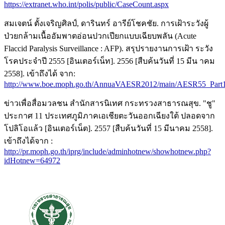
https://extranet.who.int/polis/public/CaseCount.aspx
สมเจตน์ ตั้งเจริญศิลป์, ดารินทร์ อารีย์โชคชัย. การเฝ้าระวังผู้
ป่วยกล้ามเนื้ออัมพาตอ่อนปวกเปียกแบบเฉียบพลัน (Acute
Flaccid Paralysis Surveillance : AFP). สรุปรายงานการเฝ้า ระวัง
โรคประจำปี 2555 [อินเตอร์เน็ท]. 2556 [สืบค้นวันที่ 15 มีน าคม
2558]. เข้าถึงได้ จาก:
http://www.boe.moph.go.th/AnnuaVAESR2012/main/AESR55_Part1/
ข่าวเพื่อสื่อมวลชน สำนักสารนิเทศ กระทรวงสาธารณสุข. "ชู"
ประกาศ 11 ประเทศภูมิภาคเอเชียตะวันออกเฉียงใต้ ปลอดจาก
โปลิโอแล้ว [อินเตอร์เน็ต]. 2557 [สืบค้นวันที่ 15 มีนาคม 2558].
เข้าถึงได้จาก :
http://pr.moph.go.th/iprg/include/adminhotnew/showhotnew.php?
idHotnew=64972