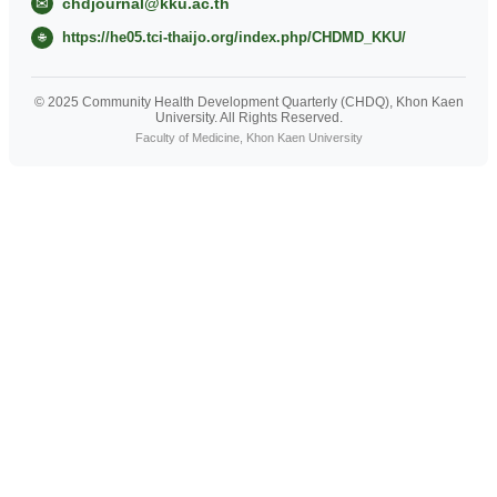
✉
chdjournal@kku.ac.th
https://he05.tci-thaijo.org/index.php/CHDMD_KKU/
🌐
© 2025 Community Health Development Quarterly (CHDQ), Khon Kaen
University. All Rights Reserved.
Faculty of Medicine, Khon Kaen University