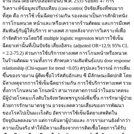
จำนวนนี้ เคยได้รับเลือดก่อนปี พ.ศ. 2535 ร้อยละ 47 การ
วิเคราะห์ข้อมูลเปรียบเทียบ (case-contro( ปัจจัยเสี่ยงที่พบมาก
ที่สุด คือ การใช้ เข็มฉีดยาร่วมกัน รองลงมาเป็นการสักผิวหนัง
การโกนหนวด หน้าและ/หรือเคราจากร้านตัดผม และการมีเพศ
สัมพันธุ์กับผู้ให้บริการ ทางเพศ ภายหลังจากการวิเคราะห์เพื่อ
กำจัดตัวกวนโดยวิธี multiple logistic regression พบการใช้เข็ม
ฉีดยาเท่านั้นที่เป็นปัจจัย เสี่ยงอิสระ (adjusted OR=12.9; 95% CL
= 2.2-75.2) ส่วนการใช้บริการทางเพศ การโกนหน้าหรือหนวด
ในร้านตัดผม รวมทั้งการ สักพบความสัมพันธ์แบบ dose response
relationship (Chi-square for trend <0.05) สรุปและวิจารณ์ การเพิ่ม
ขึ้นของรายงาน ผู้ติดเชื้อไวรัสตับอักเสบ ชี มีลักษณะผิดปกติ โดย
มีสาเหตุจากการใช้เข็มฉีดยาร่วมกัน การใช้บริการทางเพศ รวม
ทั้งการโกนหนวด โกนหน้า สามารถคาดการณ์ว่าในอนาคตจะ
มีผู้ป่วยโรคมะเร็งตับในจังหวัดเพชรบูรณ์เพิ่มขึ้น การรักษาผู้ป่วย
ด้วยการรักษามาตรฐาน อาจจะลดความเสี่ยงของการพัฒนา
ของโรคไปเป็นมะเร็งตับ อัตราการใช้เข็มฉีดยาเสพติดใน
ปัจจุบันลดลงมาก แต่การค้นหาผู้ป่วยและ การรายงานยังต่ำกว่า
ความเป็นจริง ทำให้มีความเสี่ยงจากการติดเชื้อโดยการได้รับ