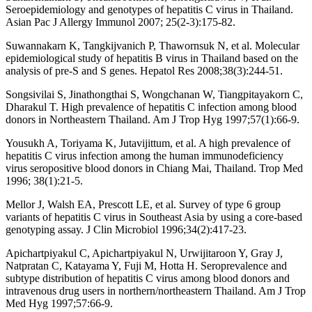
Seroepidemiology and genotypes of hepatitis C virus in Thailand.
Asian Pac J Allergy Immunol 2007; 25(2-3):175-82.
Suwannakarn K, Tangkijvanich P, Thawornsuk N, et al. Molecular
epidemiological study of hepatitis B virus in Thailand based on the
analysis of pre-S and S genes. Hepatol Res 2008;38(3):244-51.
Songsivilai S, Jinathongthai S, Wongchanan W, Tiangpitayakorn C,
Dharakul T. High prevalence of hepatitis C infection among blood
donors in Northeastern Thailand. Am J Trop Hyg 1997;57(1):66-9.
Yousukh A, Toriyama K, Jutavijittum, et al. A high prevalence of
hepatitis C virus infection among the human immunodeficiency
virus seropositive blood donors in Chiang Mai, Thailand. Trop Med
1996; 38(1):21-5.
Mellor J, Walsh EA, Prescott LE, et al. Survey of type 6 group
variants of hepatitis C virus in Southeast Asia by using a core-based
genotyping assay. J Clin Microbiol 1996;34(2):417-23.
Apichartpiyakul C, Apichartpiyakul N, Urwijitaroon Y, Gray J,
Natpratan C, Katayama Y, Fuji M, Hotta H. Seroprevalence and
subtype distribution of hepatitis C virus among blood donors and
intravenous drug users in northern/northeastern Thailand. Am J Trop
Med Hyg 1997;57:66-9.