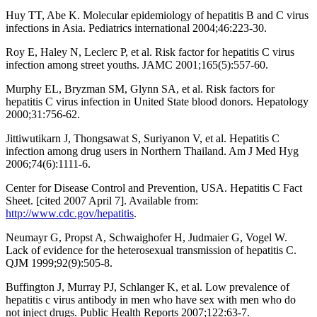
Huy TT, Abe K. Molecular epidemiology of hepatitis B and C virus
infections in Asia. Pediatrics international 2004;46:223-30.
Roy E, Haley N, Leclerc P, et al. Risk factor for hepatitis C virus
infection among street youths. JAMC 2001;165(5):557-60.
Murphy EL, Bryzman SM, Glynn SA, et al. Risk factors for
hepatitis C virus infection in United State blood donors. Hepatology
2000;31:756-62.
Jittiwutikarn J, Thongsawat S, Suriyanon V, et al. Hepatitis C
infection among drug users in Northern Thailand. Am J Med Hyg
2006;74(6):1111-6.
Center for Disease Control and Prevention, USA. Hepatitis C Fact
Sheet. [cited 2007 April 7]. Available from:
http://www.cdc.gov/hepatitis
.
Neumayr G, Propst A, Schwaighofer H, Judmaier G, Vogel W.
Lack of evidence for the heterosexual transmission of hepatitis C.
QJM 1999;92(9):505-8.
Buffington J, Murray PJ, Schlanger K, et al. Low prevalence of
hepatitis c virus antibody in men who have sex with men who do
not inject drugs. Public Health Reports 2007;122:63-7.