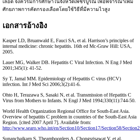
เลือด จึงควรมีการศึกษาในจังหวัดเพชรบูรณ์ เพื่อพิจารณาเพิ่ม
ศักยภาพการคัดกรองเลือดโดยใช้วิธีที่มีความไวสูง
เอกสารอ้างอิง
Kasper LD, Bruanwald E, Fauci SA, et al. Harrison’s principles of
internal medicine: chronic hepatitis. 16th ed Mc-Graw Hill: USA,
2005.
Lauer MG, Walker DB. Hepatitis C Viral Infection. N Eng J Med
2001;345(1): 41-52.
Sy T, Jamal MM. Epidemiology of Hepatitis C virus (HCV)
infection. Int J Med Sci 2006;3(2):41-6.
Ohto H, Terazawa S, Sasaki N, et al. Transmission of Hepatitis C
Virus from Mothers to Infants. N Engl J Med 1994;330(11):744-50.
World Health Organization Regional Office for South-East Asia.
Overview of hepatitis C problem in countries of the South-East Asia
Region. [cited 2007 April 7]. Available from:
http://www.searo.who.int/en/Section10/Section17/Section58/Sectio
Sunanchaikarn S, Theamboonlers A, Chongsrisawat V, et al.