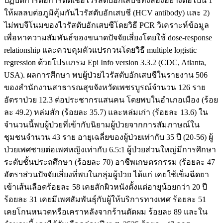
ปฏิบัติการต่อการติดเชื้อไวรัสตับอักเสบชีทั้งสองอย่างต่อไปนี้ 1
ให้ผลลบต่อภูมิคุ้มกันไวรัสตับอักเสบชี (HCV antibody) และ 2)
ไม่พบจีโนมของไวรัสตับอักเสบซีโดยวิธี PCR วิเคราะห์ข้อมูล
เพื่อหาความสัมพันธ์ของขนาดปัจจัยเสี่ยงโดยใช้ dose-response
relationship และควบคุมตัวแปรกวนโดยวิธี multiple logistic
regression ด้วยโปรแกรม Epi Info version 3.3.2 (CDC, Atlanta,
USA). ผลการศึกษา พบผู้ป่วยไวรัสตับอักเสบชีในรายงาน 506
ของสำนักงานสาธารณสุขจังหวัดเพชรบูรณ์จำนวน 126 ราย
อัตราป่วย 12.3 ต่อประชากรแสนคน โดยพบในอำเภอเมือง (ร้อย
ละ 49.2) หล่มสัก (ร้อยละ 35.7) และหล่มเก่า (ร้อยละ 13.6) ใน
จำนวนนี้พบผู้ป่วยที่เข้ากับนิยามผู้ป่วยจากการสัมภาษณ์ใน
ชุมชนจำนวน 43 ราย อายุเฉลี่ยของผู้ป่วยเท่ากับ 35 ปี (20-56) ผู้
ป่วยเพศชายต่อเพศหญิงเท่ากับ 6.5:1 ผู้ป่วยส่วนใหญ่มีการศึกษา
ระดับชั้นประถศึกษา (ร้อยละ 70) อาชีพเกษตรกรรม (ร้อยละ 47
อัตราส่วนปัจจัยเสี่ยงที่พบในกลุ่มผู้ป่วย ได้แก่ เคยใช้เข็มฉีดยา
เข้าเส้นเลือดร้อยละ 58 เคยสักผิวหนังตั้งแต่อายุน้อยกว่า 20 ปี
ร้อยละ 31 เคยมีเพศสัมพันธุ์กับผู้ให้บริการทางเพศ ร้อยละ 51
เคยโกนหนวดหรือเคราหลังจากร้านตัดผม ร้อยละ 89 และใน