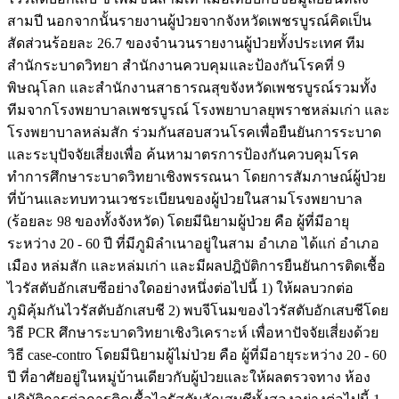
สามปี นอกจากนั้นรายงานผู้ป่วยจากจังหวัดเพชรบูรณ์คิดเป็น
สัดส่วนร้อยละ 26.7 ของจำนวนรายงานผู้ป่วยทั้งประเทศ ทีม
สำนักระบาดวิทยา สำนักงานควบคุมและป้องกันโรคที่ 9
พิษณุโลก และสำนักงานสาธารณสุขจังหวัดเพชรบูรณ์รวมทั้ง
ทีมจากโรงพยาบาลเพชรบูรณ์ โรงพยาบาลยุพราชหล่มเก่า และ
โรงพยาบาลหล่มสัก ร่วมกันสอบสวนโรคเพื่อยืนยันการระบาด
และระบุปัจจัยเสี่ยงเพื่อ ค้นหามาตรการป้องกันควบคุมโรค
ทำการศึกษาระบาดวิทยาเชิงพรรณนา โดยการสัมภาษณ์ผู้ป่วย
ที่บ้านและทบทวนเวชระเบียนของผู้ป่วยในสามโรงพยาบาล
(ร้อยละ 98 ของทั้งจังหวัด) โดยมีนิยามผู้ป่วย คือ ผู้ที่มีอายุ
ระหว่าง 20 - 60 ปี ที่มีภูมิลำเนาอยู่ในสาม อำเภอ ได้แก่ อำเภอ
เมือง หล่มสัก และหล่มเก่า และมีผลปฎิบัติการยืนยันการติดเชื้อ
ไวรัสตับอักเสบซีอย่างใดอย่างหนึ่งต่อไปนี้ 1) ให้ผลบวกต่อ
ภูมิคุ้มกันไวรัสตับอักเสบชี 2) พบจีโนมของไวรัสตับอักเสบชีโดย
วิธี PCR ศึกษาระบาดวิทยาเชิงวิเคราะห์ เพื่อหาปัจจัยเสี่ยงด้วย
วิธี case-contro โดยมีนิยามผู้ไม่ป่วย คือ ผู้ที่มีอายุระหว่าง 20 - 60
ปี ที่อาศัยอยู่ในหมู่บ้านเดียวกับผู้ป่วยและให้ผลตรวจทาง ห้อง